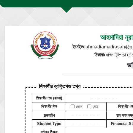
আহমাদিয়া নূরা
ইমেইলঃ
ahmadiamadrasah@gm
ঠিকানাঃ
দক্ষিণ টুটপাড়া (চাঁ
ভর
শিক্ষার্থীর ব্যক্তিগত তথ্য
শিক্ষার্থীর নাম (বাংলা)
--------
শিক্ষার্থীর লিঙ্গ
ছেলে
মেয়ে
শিক্ষার্থীর ধর্ম
জন্মতারিখ
--------
জন্ম সনদ নম্
Student Type
--------
Financial St
বর্তমান ঠিকানা