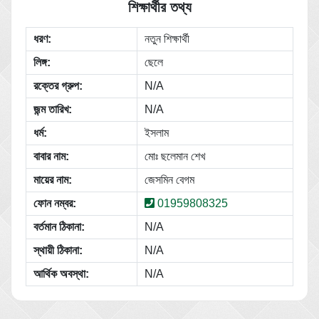
শিক্ষার্থীর তথ্য
ধরণ:
নতুন শিক্ষার্থী
লিঙ্গ:
ছেলে
রক্তের গ্রুপ:
N/A
জন্ম তারিখ:
N/A
ধর্ম:
ইসলাম
বাবার নাম:
মোঃ ছলেমান শেখ
মায়ের নাম:
জেসমিন বেগম
ফোন নম্বর:
01959808325
বর্তমান ঠিকানা:
N/A
স্থায়ী ঠিকানা:
N/A
আর্থিক অবস্থা:
N/A