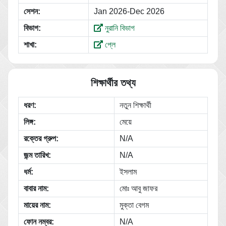
সেশন:
Jan 2026-Dec 2026
বিভাগ:
নুরানি বিভাগ
শাখা:
প্লে
শিক্ষার্থীর তথ্য
ধরণ:
নতুন শিক্ষার্থী
লিঙ্গ:
মেয়ে
রক্তের গ্রুপ:
N/A
জন্ম তারিখ:
N/A
ধর্ম:
ইসলাম
বাবার নাম:
মোঃ আবু জাফর
মায়ের নাম:
মুক্তা বেগম
ফোন নম্বর:
N/A