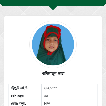
খাদিজাতুল জারা
স্টুডেন্ট আইডি:
২০২৬০৩৩
রোল নম্বর:
৩৩
রেজিঃ নম্বর:
N/A