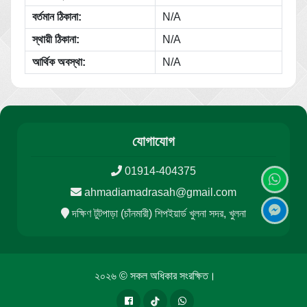
বর্তমান ঠিকানা:
N/A
স্থায়ী ঠিকানা:
N/A
আর্থিক অবস্থা:
N/A
যোগাযোগ
01914-404375
ahmadiamadrasah@gmail.com
দক্ষিণ টুটপাড়া (চাঁনমারী) শিপইয়ার্ড খুলনা সদর, খুলনা
২০২৬ © সকল অধিকার সংরক্ষিত।