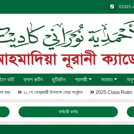
01921-
নে ভর্তি
ক্লাশ রুটিন
ছুটিরদিন
গ্যালারী
মতামত
অনু
া বন্ধ
২১ শে ফেব্রুয়ারী উপলক্ষে দোয়া অনুষ্ঠান
2025 Class Rutin
কর্মচারী কর্নার