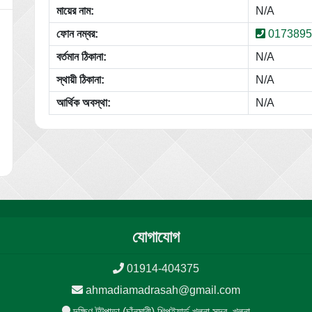
মায়ের নাম:
N/A
ফোন নম্বর:
0173895
বর্তমান ঠিকানা:
N/A
স্থায়ী ঠিকানা:
N/A
আর্থিক অবস্থা:
N/A
যোগাযোগ
01914-404375
ahmadiamadrasah@gmail.com
দক্ষিণ টুটপাড়া (চাঁনমারী) শিপইয়ার্ড খুলনা সদর, খুলনা