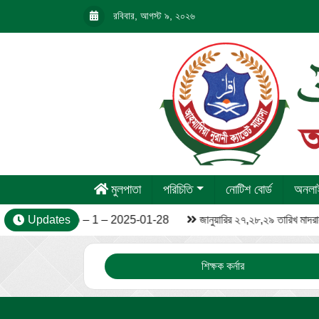
রবিবার, আগস্ট ৯, ২০২৬
মুলপাতা
পরিচিতি
নোটিশ বোর্ড
অনলাই
Updates
Video – 1 – 2025-01-28
জানুয়ারির ২৭,২৮,২৯ তারিখ মাদরাস
শিক্ষক কর্নার