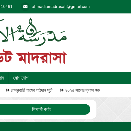
410461
ahmadiamadrasah@gmail.com
দান
যোগাযোগ
ফেব্রুয়ারী মাসের পাঠদান সূচী
২০২৫ সালের ক্লাস শুরু
শিক্ষার্থী কর্নার