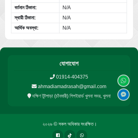
বর্তমান ঠিকানা:
N/A
স্থায়ী ঠিকানা:
N/A
আর্থিক অবস্থা:
N/A
যোগাযোগ
01914-404375
ahmadiamadrasah@gmail.com
দক্ষিণ টুটপাড়া (চাঁনমারী) শিপইয়ার্ড খুলনা সদর, খুলনা
২০২৬ © সকল অধিকার সংরক্ষিত।