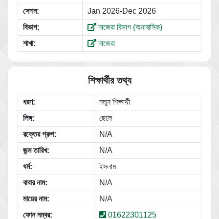
সেশন:
Jan 2026-Dec 2026
বিভাগ:
নাজেরা বিভাগ (অনাবাসিক)
শাখা:
নাজেরা
শিক্ষার্থীর তথ্য
ধরণ:
নতুন শিক্ষার্থী
লিঙ্গ:
ছেলে
রক্তের গ্রুপ:
N/A
জন্ম তারিখ:
N/A
ধর্ম:
ইসলাম
বাবার নাম:
N/A
মায়ের নাম:
N/A
ফোন নম্বর:
01622301125