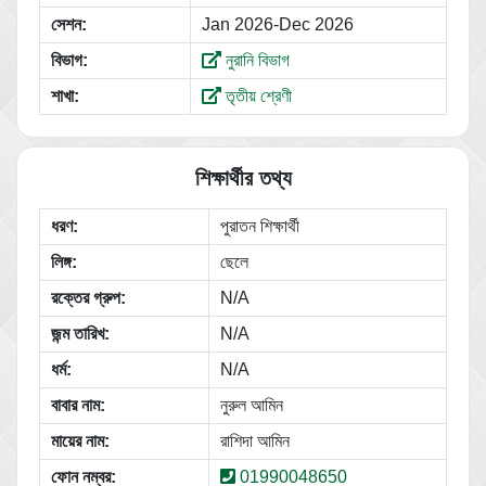
সেশন:
Jan 2026-Dec 2026
বিভাগ:
নুরানি বিভাগ
শাখা:
তৃতীয় শ্রেণী
শিক্ষার্থীর তথ্য
ধরণ:
পুরাতন শিক্ষার্থী
লিঙ্গ:
ছেলে
রক্তের গ্রুপ:
N/A
জন্ম তারিখ:
N/A
ধর্ম:
N/A
বাবার নাম:
নুরুল আমিন
মায়ের নাম:
রাশিদা আমিন
ফোন নম্বর:
01990048650