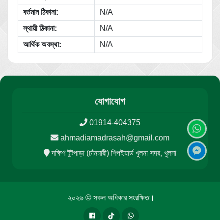
বর্তমান ঠিকানা:
N/A
স্থায়ী ঠিকানা:
N/A
আর্থিক অবস্থা:
N/A
যোগাযোগ
01914-404375
ahmadiamadrasah@gmail.com
দক্ষিণ টুটপাড়া (চাঁনমারী) শিপইয়ার্ড খুলনা সদর, খুলনা
২০২৬ © সকল অধিকার সংরক্ষিত।