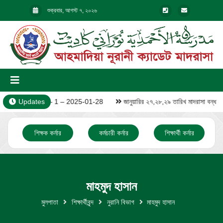
শুক্রবার, আগস্ট ৭, ২০২৬
Updates
Video – 1 – 2025-01-28
জানুয়ারির ২৭,২৮,২৯ তারিখ মাদরাসা বন্ধ
শিক্ষক কর্নার
কর্মচারী কর্নার
শিক্ষার্থী কর্নার
মাহমুদ হাসান
মুলপাতা
শিক্ষার্থীবৃন্দ
নুরানি বিভাগ
মাহমুদ হাসান