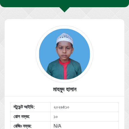
মাহমুদ হাসান
স্টুডেন্ট আইডি:
২০২৬৪১০
রোল নম্বর:
১০
রেজিঃ নম্বর:
N/A