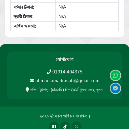
বর্তমান ঠিকানা:
N/A
স্থায়ী ঠিকানা:
N/A
আর্থিক অবস্থা:
N/A
যোগাযোগ
01914-404375
ahmadiamadrasah@gmail.com
দক্ষিণ টুটপাড়া (চাঁনমারী) শিপইয়ার্ড খুলনা সদর, খুলনা
২০২৬ © সকল অধিকার সংরক্ষিত।