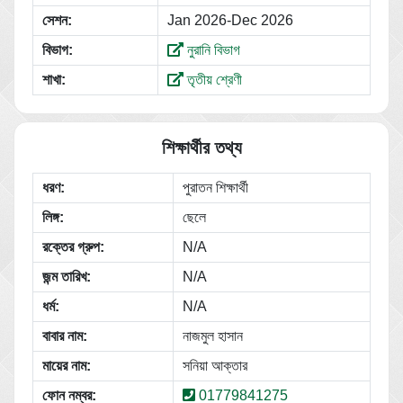
সেশন:
Jan 2026-Dec 2026
বিভাগ:
নুরানি বিভাগ
শাখা:
তৃতীয় শ্রেণী
শিক্ষার্থীর তথ্য
ধরণ:
পুরাতন শিক্ষার্থী
লিঙ্গ:
ছেলে
রক্তের গ্রুপ:
N/A
জন্ম তারিখ:
N/A
ধর্ম:
N/A
বাবার নাম:
নাজমুল হাসান
মায়ের নাম:
সনিয়া আক্তার
ফোন নম্বর:
01779841275